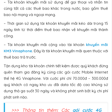
– Tài khoản khuyến mãi sử dụng để gọi thoại và nhắn tin
cùng tất cả các thuê bao khác trong nước, bao gồm thuê
bao nội mạng và ngoại mạng.
– Thời gian sử dụng tài khoản khuyến mãi kéo dài trong 15
ngày tính từ thời điểm thuê bao nhận về khuyến mãi thành
công.
– Tài khoản khuyến mãi cộng vào tài khoản
khuyến mãi
KM3 Vinaphone
. Đây là tài khoản khuyến mãi quen thuộc với
thuê bao trả trước.
Tận dụng kho tài khoản chính tiết kiệm được quý khách đừng
quên tham gia đăng ký cùng các gói cước Mobile Internet
thế hệ 4G Vinaphone. Với cước phí chỉ 70.000đ – 300.000đ
quý khách có ngay kho ưu đãi data tốc độ cao khủng sử
dụng thả ga suốt 30 ngày và không phát sinh bất kỳ chi phí
phát sinh nào.
>>> Thông tin thêm: Các
gói cước 4G