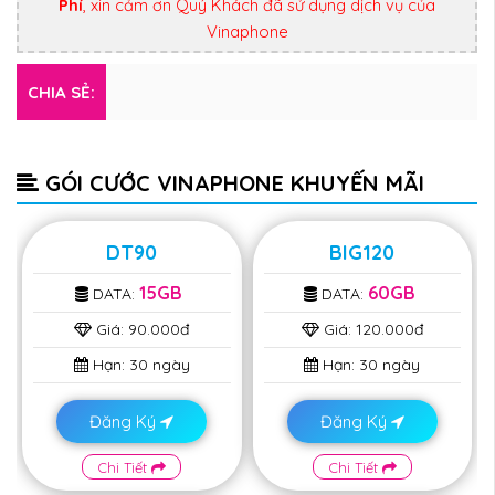
Phí
, xin cảm ơn Quý Khách đã sử dụng dịch vụ của
Vinaphone
CHIA SẺ:
GÓI CƯỚC VINAPHONE KHUYẾN MÃI
DT90
BIG120
15GB
60GB
DATA:
DATA:
Giá:
90.000đ
Giá:
120.000đ
Hạn:
30 ngày
Hạn:
30 ngày
Đăng Ký
Đăng Ký
Chi Tiết
Chi Tiết