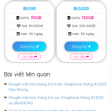
BIG90
BIG200
30GB
120GB
DATA:
DATA:
Giá:
90.000đ
Giá:
200.000Đ
Hạn:
30 ngày
Hạn:
30 ngày
Đăng Ký
Đăng Ký
Chi Tiết
Chi Tiết
Bài viết liên quan
Khuyến mãi hòa mạng trả trước Vinaphone tháng 8/2025
Siêu Khủng
Khuyến mãi hòa mạng trả sau Vinaphone tháng 8/2025
ưu đãi KHỦNG
Dùng Esim Vinaphone có tốn phí duy trì hàng tháng