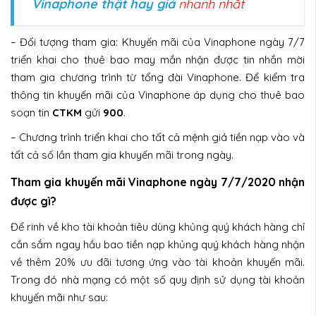
Vinaphone thật hay giả
nhanh nhất
– Đối tượng tham gia: Khuyến mãi của Vinaphone ngày 7/7
triển khai cho thuê bao may mắn nhận được tin nhắn mời
tham gia chương trình từ tổng đài Vinaphone. Để kiểm tra
thông tin khuyến mãi của Vinaphone áp dụng cho thuê bao
soạn tin
CTKM
gửi
900
.
– Chương trình triển khai cho tất cả mệnh giá tiền nạp vào và
tất cả số lần tham gia khuyến mãi trong ngày.
Tham gia khuyến mãi Vinaphone ngày 7/7/2020 nhận
được gì?
Để rinh về kho tài khoản tiêu dùng khủng quý khách hàng chỉ
cần sắm ngay hầu bao tiền nạp khủng quý khách hàng nhận
về thêm 20% ưu đãi tương ứng vào tài khoản khuyến mãi.
Trong đó nhà mạng có một số quy định sử dụng tài khoản
khuyến mãi như sau: