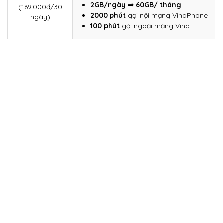
2GB/ngày ⇒ 60GB/ tháng
(169.000đ/30
2000 phút
gọi nội mạng VinaPhone
ngày)
100 phút
gọi ngoại mạng Vina