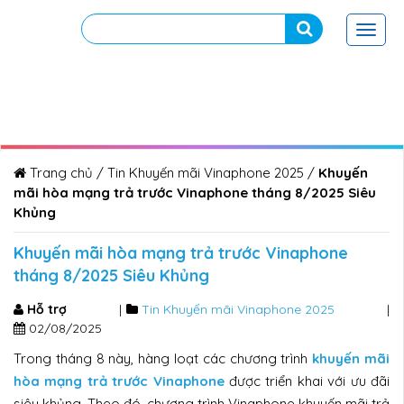
Toggl
navig
Trang chủ
/
Tin Khuyến mãi Vinaphone 2025
/
Khuyến
mãi hòa mạng trả trước Vinaphone tháng 8/2025 Siêu
Khủng
Khuyến mãi hòa mạng trả trước Vinaphone
tháng 8/2025 Siêu Khủng
Hỗ trợ
|
Tin Khuyến mãi Vinaphone 2025
|
02/08/2025
Trong tháng 8 này, hàng loạt các chương trình
khuyến mãi
hòa mạng trả trước Vinaphone
được triển khai với ưu đãi
siêu khủng. Theo đó, chương trình Vinaphone khuyến mãi trả