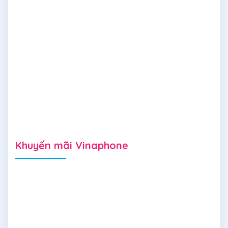
Khuyến mãi Vinaphone