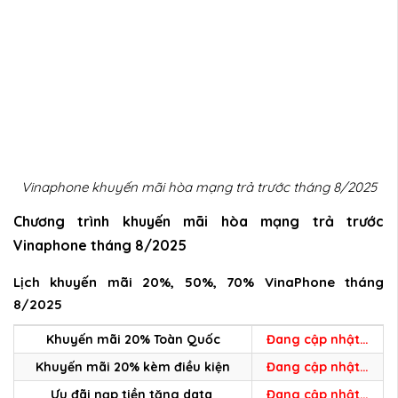
Vinaphone khuyến mãi hòa mạng trả trước tháng 8/2025
Chương trình khuyến mãi hòa mạng trả trước
Vinaphone tháng 8/2025
Lịch khuyến mãi 20%, 50%, 70% VinaPhone tháng
8/2025
Khuyến mãi 20% Toàn Quốc
Đang cập nhật…
Khuyến mãi 20% kèm điều kiện
Đang cập nhật…
Ưu đãi nạp tiền tặng data
Đang cập nhật…