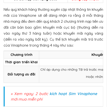
Nếu quý khách hàng thường xuyên cập nhật thông tin khuyến
mãi của Vinaphone sẽ dễ dàng nhận ra rằng ở mỗi tháng
nhà mạng đều đem đến quý khách 2 chương trình nạp tiền ưu
đãi căn bản bao gồm: khuyến mãi cục bộ (thường diễn ra
vào ngày thứ 3 hàng tuần) hoặc khuyến mãi ngày vàng
(diễn ra vào ngày bất kỳ). Cụ thể lịch khuyến mãi trả trước
của Vinaphone trong tháng 4 này như sau:
Chương trình
Khuyến m
Thời gian triển khai
Chỉ áp dụng cho những TB trả trước may 
Đối tượng ưu đãi
Hoặc những 
» Xem ngay: 2 bước
kích hoạt Sim Vinaphone
mới mua miễn phí