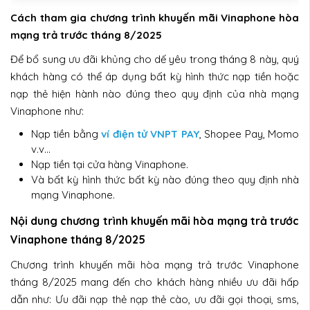
Cách tham gia chương trình khuyến mãi Vinaphone hòa
mạng trả trước tháng 8/2025
Để bổ sung ưu đãi khủng cho dế yêu trong tháng 8 này, quý
khách hàng có thể áp dụng bất kỳ hình thức nạp tiền hoặc
nạp thẻ hiện hành nào đúng theo quy định của nhà mạng
Vinaphone như:
Nạp tiền bằng
ví điện tử VNPT PAY
, Shopee Pay, Momo
v.v…
Nạp tiền tại cửa hàng Vinaphone.
Và bất kỳ hình thức bất kỳ nào đúng theo quy định nhà
mạng Vinaphone.
Nội dung chương trình khuyến mãi hòa mạng trả trước
Vinaphone tháng 8/2025
Chương trình khuyến mãi hòa mạng trả trước Vinaphone
tháng 8/2025 mang đến cho khách hàng nhiều ưu đãi hấp
dẫn như: Ưu đãi nạp thẻ nạp thẻ cào, ưu đãi gọi thoại, sms,