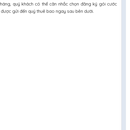
háng, quý khách có thể cân nhắc chọn đăng ký gói cước
ẽ được gửi đến quý thuê bao ngay sau bên dưới.