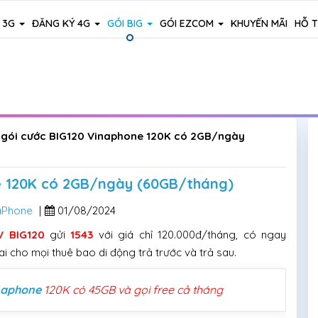
 3G
ĐĂNG KÝ 4G
GÓI BIG
GÓI EZCOM
KHUYẾN MÃI
HỖ 
 gói cước BIG120 Vinaphone 120K có 2GB/ngày
e 120K có 2GB/ngày (60GB/tháng)
aPhone
|
01/08/2024
 BIG120
gửi
1543
với giá chỉ 120.000đ/tháng, có ngay
i cho mọi thuê bao di động trả trước và trả sau.
naphone
120K có 45GB và gọi free cả tháng