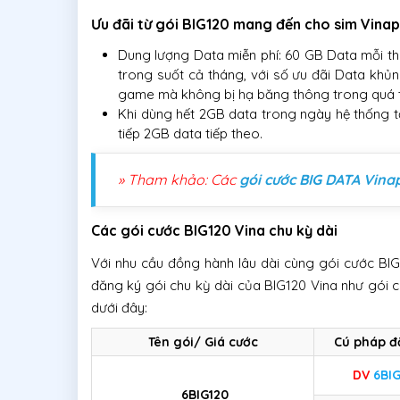
Ưu đãi từ gói BIG120 mang đến cho sim Vina
Dung lượng Data miễn phí: 60 GB Data mỗi th
trong suốt cả tháng, với số ưu đãi Data khủ
game mà không bị hạ băng thông trong quá t
Khi dùng hết 2GB data trong ngày hệ thống 
tiếp 2GB data tiếp theo.
» Tham khảo: Các
gói cước BIG DATA Vin
Các gói cước BIG120 Vina chu kỳ dài
Với nhu cầu đồng hành lâu dài cùng gói cước BI
đăng ký gói chu kỳ dài của BIG120 Vina như gói 
dưới đây:
Tên gói/ Giá cước
Cú pháp đ
DV
6BIG
6BIG120