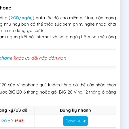
phone
áng (
2GB/ngày
) data tốc độ cao miễn phí truy cập mạng
ng như này bạn có thể thỏa sức xem phim, nghe nhạc, chơi
rình sử dụng gói cước.
tạm ngưng kết nối internet và sang ngày hôm sau sẽ cộng
aphone
khác ưu đãi hấp dẫn hơn
G120 của Vinaphone quý khách hàng có thể cân nhắc chọn
cước BIG120 6 tháng hoặc gói BIG120 Vina 12 tháng ở bảng
ăng ký/Ưu đãi
Đăng ký nhanh
120
gửi
1543
Đăng Ký