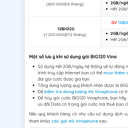
2GB/ngà
(600.000đ/6 tháng)
Hết 2GB/
DV
12BI
12BIG120
2GB/ngà
(1.200.000đ/12 tháng)
Hết 2GB/
Một số lưu ý khi sử dụng gói BIG120 Vina
Sử dụng hết 2GB/ngày hệ thống sẽ tự động ng
trình truy cập Internet bạn có thể
mua thêm d
đợi gói cước được gia hạn.
Tổng dung lượng quý khách nhận được là 60G
Để
kiểm tra dung lượng 4G Vinaphone
có t
Để hủy gói cước BIG120 Vinaphone, bạn hãy
ưu đãi Data có trong gói cước mà thuê bao c
Nếu quý khách hàng có nhu cầu sử dụng dịch vụ 
tham khảo
các gói 4G VInaphone
sau: