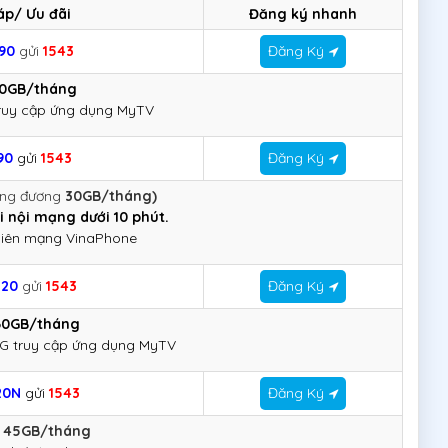
áp/ Ưu đãi
Đăng ký nhanh
90
g
ửi
1543
Đăng Ký
30GB/tháng
ruy cập ứng dụng MyTV
90
gửi
1543
Đăng Ký
ơng đương
30GB/tháng)
i nội mạng dưới 10 phút.
liên mạng VinaPhone
120
gử
i
1543
Đăng Ký
60GB/tháng
G truy cập ứng dụng MyTV
20N
gửi
1543
Đăng Ký
⇔
45GB/tháng