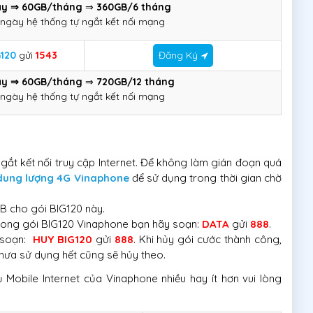
y ⇒ 60GB/tháng
⇒
360GB/6 tháng
ngày hệ thống tự ngắt kết nối mạng
G120
gửi
1543
Đăng Ký
y ⇒ 60GB/tháng
⇒
720GB/12
tháng
ngày hệ thống tự ngắt kết nối mạng
ắt kết nối truy cập Internet. Để không làm gián đoạn quá
ung lượng 4G Vinaphone
để sử dụng trong thời gian chờ
B cho gói BIG120 này.
rong gói BIG120 Vinaphone bạn hãy soạn:
DATA
gửi
888
.
 soạn:
HUY BIG120
gửi
888
. Khi hủy gói cước thành công,
hưa sử dụng hết cũng sẽ hủy theo.
Mobile Internet của Vinaphone nhiều hay ít hơn vui lòng