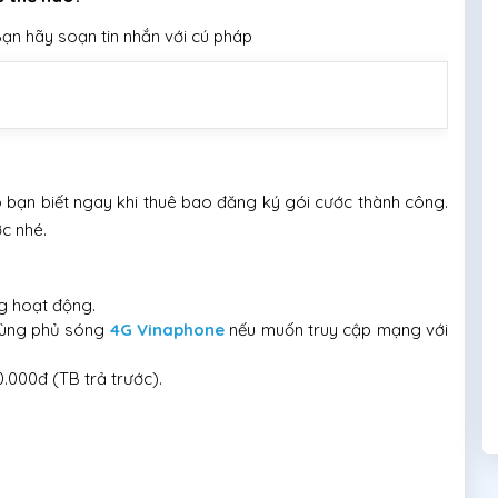
ạn hãy soạn tin nhắn với cú pháp
 bạn biết ngay khi thuê bao đăng ký gói cước thành công.
c nhé.
g hoạt động.
vùng phủ sóng
4G Vinaphone
nếu muốn truy cập mạng với
.000đ (TB trả trước).