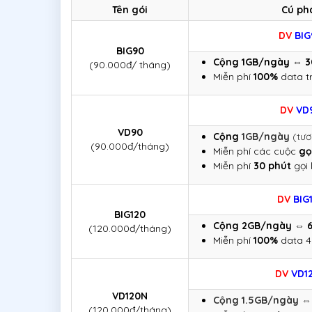
Tên gói
Cú ph
DV
BIG
BIG90
Cộng 1GB/ngày ⇔ 
(90.000đ/ tháng)
Miễn phí
100%
data t
DV
VD
VD90
Cộng
1GB/ngày
(tư
(90.000đ/tháng)
Miễn phí các cuộc
gọ
Miễn phí
30 phút
gọi 
DV
BIG
BIG120
Cộng 2GB/ngày ⇔ 
(120.000đ/tháng)
Miễn phí
100%
data 4
DV
VD1
VD120N
Cộng 1.5GB/ngày
(120.000đ/tháng)