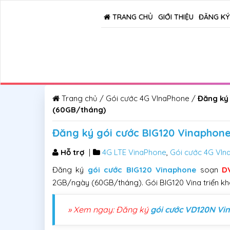
TRANG CHỦ
GIỚI THIỆU
ĐĂNG KÝ
Trang chủ
/
Gói cước 4G VInaPhone
/
Đăng ký
(60GB/tháng)
Đăng ký gói cước BIG120 Vinaphon
Hỗ trợ
|
4G LTE VinaPhone
,
Gói cước 4G VIn
Đăng ký
gói cước BIG120 Vinaphone
soạn
DV
2GB/ngày (60GB/tháng). Gói BIG120 Vina triển kha
» Xem ngay: Đăng ký
gói cước VD120N Vi