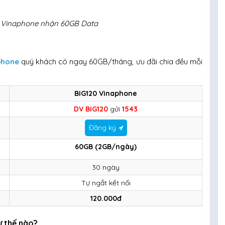
0 Vinaphone nhận 60GB Data
phone
quý khách có ngay 60GB/tháng, ưu đãi chia đều mỗi
BIG120 Vinaphone
DV BIG120
gửi
1543
Đăng ký
60GB (2GB/ngày)
30 ngày
Tự ngắt kết nối
120.000đ
ư thế nào?