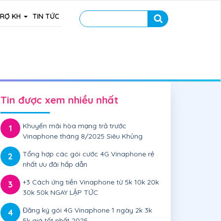
TRỢ KH
TIN TỨC
Tin được xem nhiều nhất
Khuyến mãi hòa mạng trả trước
1
Vinaphone tháng 8/2025 Siêu Khủng
Tổng hợp các gói cước 4G Vinaphone rẻ
2
nhất ưu đãi hấp dẫn
+3 Cách ứng tiền Vinaphone từ 5k 10k 20k
3
30k 50k NGAY LẬP TỨC
Đăng ký gói 4G Vinaphone 1 ngày 2k 3k
4
5k giá tốt nhất 2025