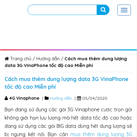
Toggl
navig
Trang chủ
/
Hướng dẫn
/
Cách mua thêm dung lượng
data 3G VinaPhone tốc độ cao Miễn phí
Cách mua thêm dung lượng data 3G VinaPhone
tốc độ cao Miễn phí
4G Vinaphone
|
Hướng dẫn
|
05/04/2020
Bạn đang sử dụng các gói 3G Vinaphone cước trọn gói
không giới hạn lưu lượng mà hết data tốc độ cao hoặc
đang sử dụng các gói BIG data dùng hết dung lượng sẽ
bị ngưng kết nối. Bạn cần
mua thêm dung lượng 3G