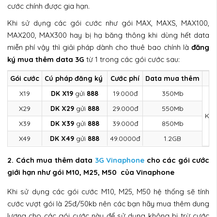
cước chính được gia hạn.
Khi sử dụng các gói cước như gói MAX, MAXS, MAX100,
MAX200, MAX300 hay bị hạ băng thông khi dùng hết data
miễn phí vậy thì giải pháp dành cho thuê bao chính là
đăng
ký mua thêm data 3G
từ 1 trong các gói cước sau:
Gói cước
Cú pháp đăng ký
Cước phí
Data mua thêm
X19
DK X19
gửi
888
19.000đ
350Mb
X29
DK X29
gửi
888
29.000đ
550Mb
Khô
X39
DK X39
gửi
888
39.000đ
850Mb
X49
DK X49
gửi
888
49.0000đ
1.2GB
2. Cách mua thêm data
3G Vinaphone
cho các gói cước
giới hạn như gói M10, M25, M50 của Vinaphone
Khi sử dụng các gói cước M10, M25, M50 hệ thống sẽ tính
cước vượt gói là 25đ/50kb nên các bạn hãy mua thêm dung
lượng cho các gói cước này để sử dụng không bị trừ cước