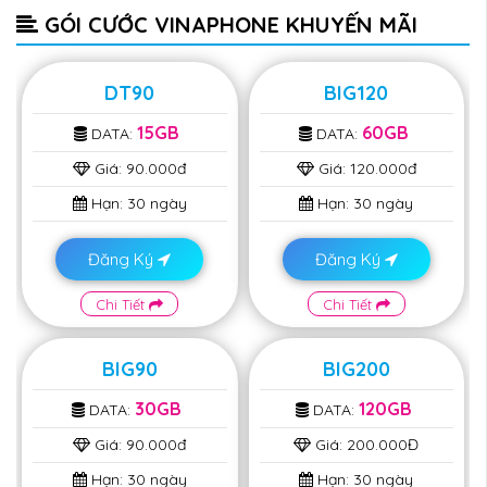
GÓI CƯỚC VINAPHONE KHUYẾN MÃI
DT90
BIG120
15GB
60GB
DATA:
DATA:
Giá:
90.000đ
Giá:
120.000đ
Hạn:
30 ngày
Hạn:
30 ngày
Đăng Ký
Đăng Ký
Chi Tiết
Chi Tiết
BIG90
BIG200
30GB
120GB
DATA:
DATA:
Giá:
90.000đ
Giá:
200.000Đ
Hạn:
30 ngày
Hạn:
30 ngày