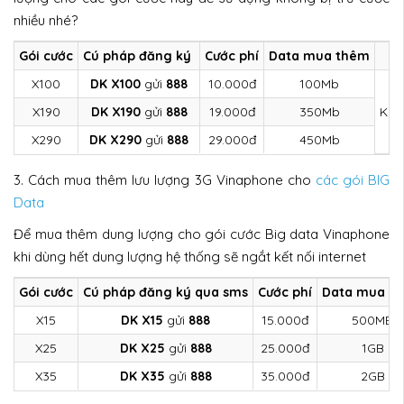
nhiều nhé?
Gói cước
Cú pháp đăng ký
Cước phí
Data mua thêm
X100
DK X100
gửi
888
10.000đ
100Mb
X190
DK X190
gửi
888
19.000đ
350Mb
Khô
X290
DK X290
gửi
888
29.000đ
450Mb
3. Cách mua thêm lưu lượng 3G Vinaphone cho
các gói BIG
Data
Để mua thêm dung lượng cho gói cước Big data Vinaphone
khi dùng hết dung lượng hệ thống sẽ ngắt kết nối internet
Gói cước
Cú pháp đăng ký qua sms
Cước phí
Data mua t
X15
DK X15
gửi
888
15.000đ
500MB
X25
DK X25
gửi
888
25.000đ
1GB
X35
DK X35
gửi
888
35.000đ
2GB