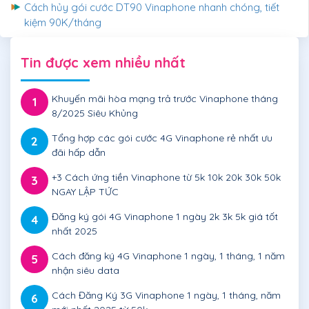
Cách hủy gói cước DT90 Vinaphone nhanh chóng, tiết
kiệm 90K/tháng
Tin được xem nhiều nhất
Khuyến mãi hòa mạng trả trước Vinaphone tháng
1
8/2025 Siêu Khủng
Tổng hợp các gói cước 4G Vinaphone rẻ nhất ưu
2
đãi hấp dẫn
+3 Cách ứng tiền Vinaphone từ 5k 10k 20k 30k 50k
3
NGAY LẬP TỨC
Đăng ký gói 4G Vinaphone 1 ngày 2k 3k 5k giá tốt
4
nhất 2025
Cách đăng ký 4G Vinaphone 1 ngày, 1 tháng, 1 năm
5
nhận siêu data
Cách Đăng Ký 3G Vinaphone 1 ngày, 1 tháng, năm
6