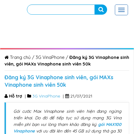
Toggl
navig
Trang chủ
/
3G VinaPhone
/
Đăng ký 3G Vinaphone sinh
viên, gói MAXs Vinaphone sinh viên 50k
Đăng ký 3G Vinaphone sinh viên, gói MAXs
Vinaphone sinh viên 50k
Hỗ trợ
|
3G VinaPhone
|
21/07/2021
Gói cước Max Vinaphone sinh viên hiện đang ngừng
triển khai. Do đó để tiếp tục sử dụng mạng 3G Vina
miễn phí bạn vui lòng tham khảo đăng ký
gói MAX100
Vinaphone
với ưu đãi lên đến 45 GB sử dụng thả ga 30