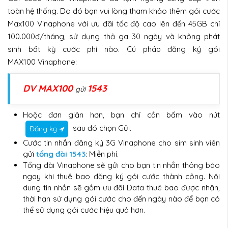
toàn hệ thống. Do đó bạn vui lòng tham khảo thêm gói cước
Max100 Vinaphone với ưu đãi tốc độ cao lên đến 45GB chỉ
100.000đ/tháng, sử dụng thả ga 30 ngày và không phát
sinh bất kỳ cước phí nào. Cú pháp đăng ký gói
MAX100 Vinaphone:
DV MAX100
1543
gửi
Hoặc đơn giản hơn, bạn chỉ cần bấm vào nút
sau đó chọn Gửi.
Đăng ký
Cước tin nhắn đăng ký 3G Vinaphone cho sim sinh viên
gửi
tổng đài 1543
: Miễn phí.
Tổng đài Vinaphone sẽ gửi cho bạn tin nhắn thông báo
ngay khi thuê bao đăng ký gói cước thành công. Nội
dung tin nhắn sẽ gồm ưu đãi Data thuê bao được nhận,
thời hạn sử dụng gói cước cho đến ngày nào để bạn có
thể sử dụng gói cước hiệu quả hơn.