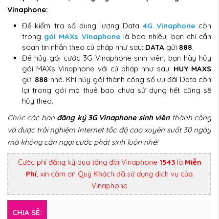
Vinaphone:
Để kiểm tra số dung lượng Data
4G Vinaphone
còn
trong
gói MAXs Vinaphone
là bao nhiêu, bạn chỉ cần
soạn tin nhắn theo cú pháp như sau:
DATA
gửi
888
.
Để hủy gói cước 3G Vinaphone sinh viên, bạn hãy hủy
gói MAXs Vinaphone với cú pháp như sau:
HUY MAXS
gửi
888
nhé. Khi hủy gói thành công số ưu đãi Data còn
lại trong gói mà thuê bao chưa sử dụng hết cũng sẽ
hủy theo.
Chúc các bạn
đăng ký 3G Vinaphone sinh viên
thành công
và được trải nghiệm Internet tốc độ cao xuyên suốt 30 ngày
mà không cần ngại cước phát sinh luôn nhé!
Cước phí đăng ký qua tổng đài Vinaphone
1543
là
Miễn
Phí
, xin cảm ơn Quý Khách đã sử dụng dịch vụ của
Vinaphone
CHIA SẺ: