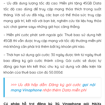
– Ưu đãi dung lượng tốc độ cao: Miễn phí tặng 45GB Data
tốc độ cao dùng để truy cập mạng thỏa thích trong suốt
tháng. Với số ưu đãi này, các bạn có thể thỏa sức truy cập
mạng giải trí, kết nối với bạn bè, nghiên cứu tài liệu hay thỏa
sức chơi game sayu những giờ học căng thẳng.
– Miễn phí cước phát sinh ngoài gói: Thuê bao sử dụng hết
45GB thì vẫn được truy cập mạng với tốc độ thường miễn phí
mà không cần phải trả thêm bất kỳ khoản phí nào.
– Thời hạn sử dụng gói cước: 30 ngày được tính từ ngày thuê
bao đăng ký gói cước thành công. Gói cước sẽ được tự
động gia hạn khi kết thúc chu kỳ sử dụng với điều kiện tài
khoản của thuê bao còn đủ 50.000đ.
>>> Ưu đãi hấp dẫn: Đăng ký gói cước
gọi nội
mạng Vinaphone
nhận thêm Data miễn phí
Cú pháp hỗ trợ đăng ký 3G Vinaphone gói MAXs