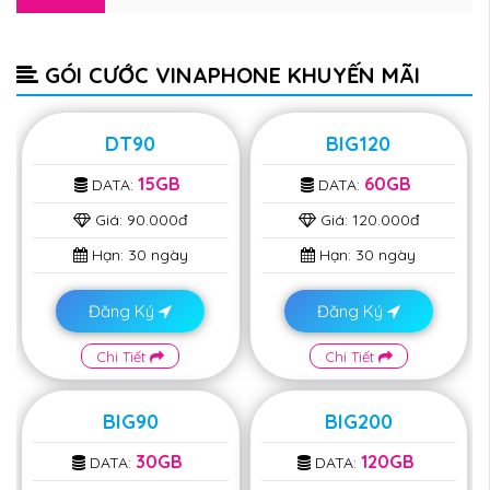
GÓI CƯỚC VINAPHONE KHUYẾN MÃI
DT90
BIG120
15GB
60GB
DATA:
DATA:
Giá:
90.000đ
Giá:
120.000đ
Hạn:
30 ngày
Hạn:
30 ngày
Đăng Ký
Đăng Ký
Chi Tiết
Chi Tiết
BIG90
BIG200
30GB
120GB
DATA:
DATA: