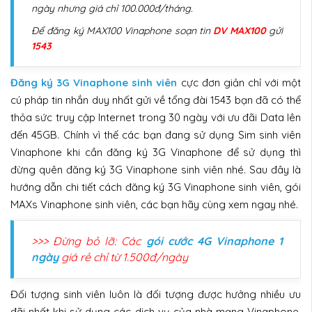
ngày nhưng giá chỉ 100.000đ/tháng.
Để đăng ký MAX100 Vinaphone soạn tin
DV MAX100
gửi
1543
Đăng ký 3G Vinaphone sinh viên
cực đơn giản chỉ với một
cú pháp tin nhắn duy nhất gửi về tổng đài 1543 bạn đã có thể
thỏa sức truy cập Internet trong 30 ngày với ưu đãi Data lên
đến 45GB. Chính vì thế các bạn đang sử dụng Sim sinh viên
Vinaphone khi cần đăng ký 3G Vinaphone để sử dụng thì
đừng quên đăng ký 3G Vinaphone sinh viên nhé. Sau đây là
hướng dẫn chi tiết cách đăng ký 3G Vinaphone sinh viên, gói
MAXs Vinaphone sinh viên, các bạn hãy cùng xem ngay nhé.
>>> Đừng bỏ lỡ: Các
gói cước 4G Vinaphone 1
ngày
giá rẻ chỉ từ 1.500đ/ngày
Đối tượng sinh viên luôn là đối tượng được hưởng nhiều ưu
đãi nhất khi sử dụng các dịch vụ của nhà mạng Vinaphone.