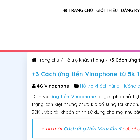
TRANG CHỦ
GIỚI THIỆU
ĐĂNG KÝ
Trang chủ
/
Hỗ trợ khách hàng
/
+3 Cách ứng 
+3 Cách ứng tiền Vinaphone từ 5k 
4G Vinaphone
|
Hỗ trợ khách hàng
,
Hướng 
Dịch vụ
ứng tiền Vinaphone
là giải pháp hỗ trợ
trạng cạn kiệt nhưng chưa kịp bổ sung tài khoản.
50K… vào tài khoản chính sử dụng cho mọi nhu cầu 
» Tin mới:
Cách ứng tiền Vina lần 4
cực nh