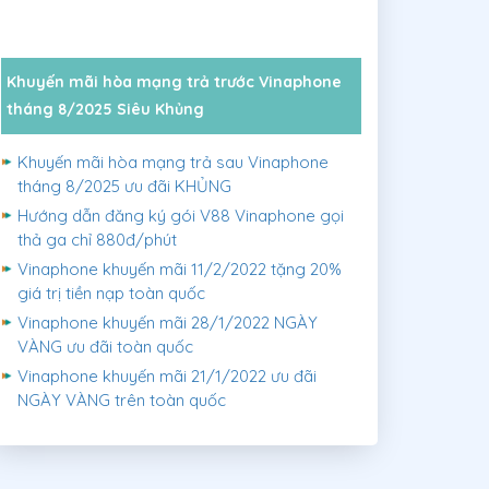
Khuyến mãi hòa mạng trả trước Vinaphone
tháng 8/2025 Siêu Khủng
Khuyến mãi hòa mạng trả sau Vinaphone
tháng 8/2025 ưu đãi KHỦNG
Hướng dẫn đăng ký gói V88 Vinaphone gọi
thả ga chỉ 880đ/phút
Vinaphone khuyến mãi 11/2/2022 tặng 20%
giá trị tiền nạp toàn quốc
Vinaphone khuyến mãi 28/1/2022 NGÀY
VÀNG ưu đãi toàn quốc
Vinaphone khuyến mãi 21/1/2022 ưu đãi
NGÀY VÀNG trên toàn quốc