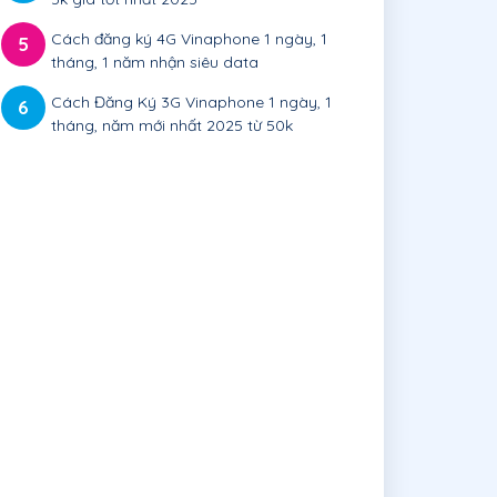
Cách đăng ký 4G Vinaphone 1 ngày, 1
5
tháng, 1 năm nhận siêu data
Cách Đăng Ký 3G Vinaphone 1 ngày, 1
6
tháng, năm mới nhất 2025 từ 50k