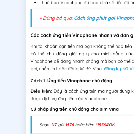
Thuê bao Vinaphone đã hoàn trả số tiền đã ứ
» Đừng bỏ qua:
Cách ứng phút gọi Vinaph
Các cách ứng tiền Vinaphone nhanh và đơn g
Khi tài khoản cạn tiền mà bạn không thể nạp tiền
có thể chủ động giải nguy cho mình bằng cách
Vinaphone dễ dàng nhanh chóng mà bạn có thể áp
gọi, nhắn tin hoặc đăng ký 3G Vina,
đăng ký 4G V
Cách 1. Ứng tiền Vinaphone chủ động
Điều kiện:
Đây là cách ứng tiền mà người dùng 
được dịch vụ ứng tiền của Vinaphone.
Cú pháp ứng tiền chủ động cho sim Vina
Soạn:
UT
gửi
1576
hoặc bấm
*1576#OK