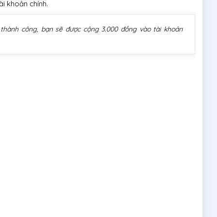
ài khoản chính.
n thành công, bạn sẽ được cộng 3.000 đồng vào tài khoản