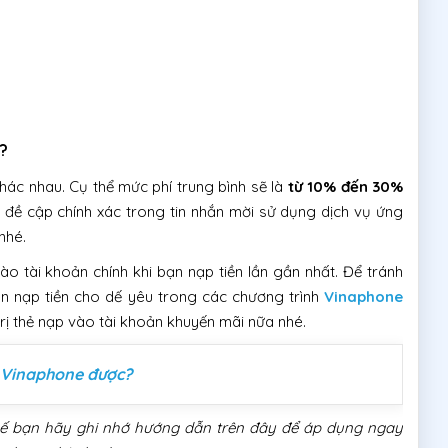
?
hác nhau. Cụ thể mức phí trung bình sẽ là
từ 10% đến 30%
 đề cập chính xác trong tin nhắn mời sử dụng dịch vụ ứng
nhé.
ào tài khoản chính khi bạn nạp tiền lần gần nhất. Để tránh
ên nạp tiền cho dế yêu trong các chương trình
Vinaphone
ị thẻ nạp vào tài khoản khuyến mãi nữa nhé.
n Vinaphone được?
thế bạn hãy ghi nhớ hướng dẫn trên đây để áp dụng ngay