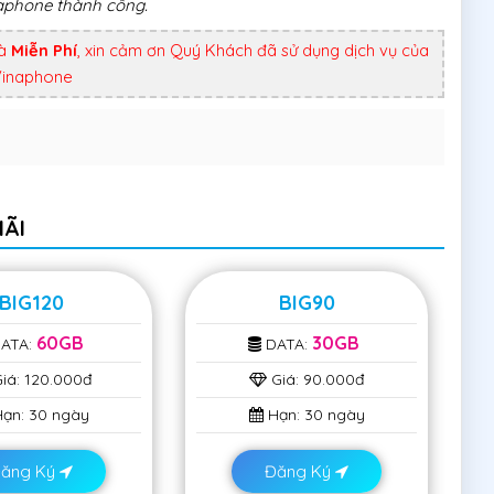
inaphone thành công.
à
Miễn Phí
, xin cảm ơn Quý Khách đã sử dụng dịch vụ của
inaphone
ÃI
BIG120
BIG90
60GB
30GB
ATA:
DATA:
iá:
120.000đ
Giá:
90.000đ
ạn:
30 ngày
Hạn:
30 ngày
ăng Ký
Đăng Ký