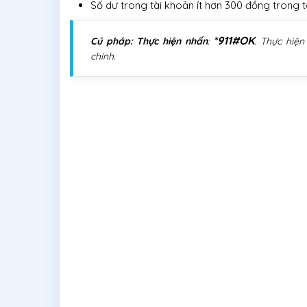
Số dư trong tài khoản ít hơn 300 đồng trong t
*911#OK
Cú pháp: Thực hiện nhấn
:
. Thực hiệ
chính.