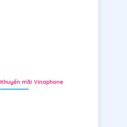
Khuyến mãi Vinaphone