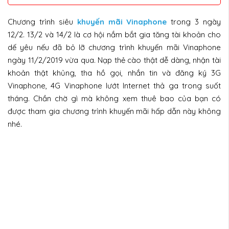
Chương trình siêu
khuyến mãi Vinaphone
trong 3 ngày
12/2. 13/2 và 14/2 là cơ hội nắm bắt gia tăng tài khoản cho
dế yêu nếu đã bỏ lỡ chương trình khuyến mãi Vinaphone
ngày 11/2/2019 vừa qua. Nạp thẻ cào thật dễ dàng, nhận tài
khoản thật khủng, tha hồ gọi, nhắn tin và đăng ký 3G
Vinaphone, 4G Vinaphone lướt Internet thả ga trong suốt
tháng. Chần chờ gì mà không xem thuê bao của bạn có
được tham gia chương trình khuyến mãi hấp dẫn này không
nhé.