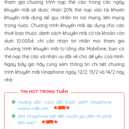
tham gia chương trình nạp thẻ cào trong các ngày
khuyến mãi sẽ được nhận 20% thẻ nạp vào tài khoản
khuyến mãi dùng dể gọi, nhắn tin nội mạng, liên mạng
trong nước. Chương trình khuyến mãi áp dụng cho các
thuê bao thuộc danh sách khuyến mãi có tài khoản còn
dưới 10.000đ, chỉ cần nhận tin nhắn mời tham gia
chương trình khuyến mãi từ tổng đài Mobifone, bạn có
thể nạp thẻ cào và nhận ưu đãi về cho dế yêu của mình.
Ngay bây giờ hãy cùng xem thông tin chi tiết chương
trình khuyến mãi Vinaphone ngày 12/2, 13/2 và 14/2 này
nhé.
Hướng dẫn cách đặt trước eSIM Vinaphone
online miễn phí
Sim Vinaphone hết tiền muốn gọi điện thì phải
làm sao?