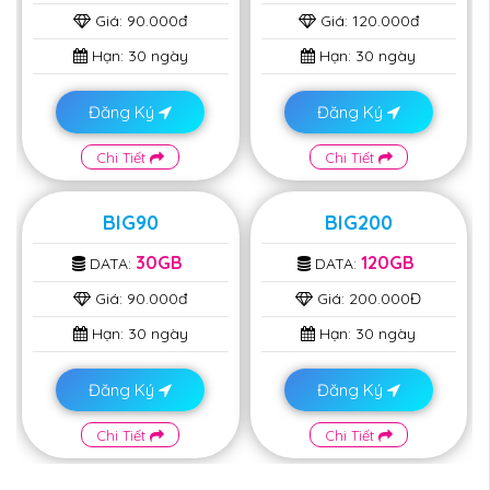
Giá:
90.000đ
Giá:
120.000đ
Hạn:
30 ngày
Hạn:
30 ngày
Đăng Ký
Đăng Ký
Chi Tiết
Chi Tiết
BIG90
BIG200
30GB
120GB
DATA:
DATA:
Giá:
90.000đ
Giá:
200.000Đ
Hạn:
30 ngày
Hạn:
30 ngày
Đăng Ký
Đăng Ký
Chi Tiết
Chi Tiết