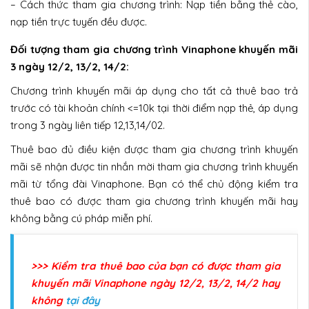
– Cách thức tham gia chương trình: Nạp tiền bằng thẻ cào,
nạp tiền trực tuyến đều được.
Đối tượng tham gia chương trình Vinaphone khuyến mãi
3 ngày 12/2, 13/2, 14/2:
Chương trình khuyến mãi áp dụng cho tất cả thuê bao trả
trước có tài khoản chính <=10k tại thời điểm nạp thẻ, áp dụng
trong 3 ngày liên tiếp 12,13,14/02.
Thuê bao đủ điều kiện được tham gia chương trình khuyến
mãi sẽ nhận được tin nhắn mời tham gia chương trình khuyến
mãi từ tổng đài Vinaphone. Bạn có thể chủ động kiểm tra
thuê bao có được tham gia chương trình khuyến mãi hay
không bằng cú pháp miễn phí.
>>> Kiểm tra thuê bao của bạn có được tham gia
khuyến mãi Vinaphone ngày 12/2, 13/2, 14/2 hay
không
tại đây