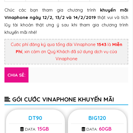
Chúc các bạn tham gia chương trình
khuyến mãi
Vinaphone ngày 12/2, 13/2 và 14/2/2019
thật vui và tích
lũy tài khoản thật ưng ý sau khi tham gia chương trình
khuyến mãi nhé!
Cước phí đăng ký qua tổng đài Vinaphone
1543
là
Miễn
Phí
, xin cảm ơn Quý Khách đã sử dụng dịch vụ của
Vinaphone
CHIA SẺ:
GÓI CƯỚC VINAPHONE KHUYẾN MÃI
DT90
BIG120
15GB
60GB
DATA:
DATA: