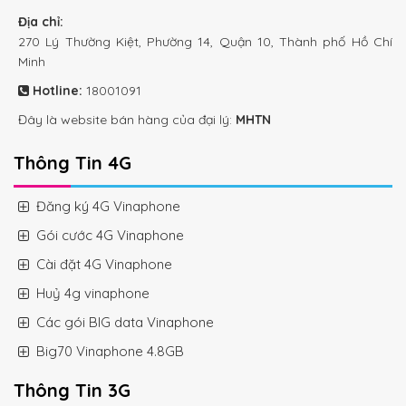
Địa chỉ:
270 Lý Thường Kiệt, Phường 14, Quận 10, Thành phố Hồ Chí
Minh
Hotline:
18001091
Đây là website bán hàng của đại lý:
MHTN
Thông Tin 4G
Đăng ký 4G Vinaphone
Gói cước 4G Vinaphone
Cài đặt 4G Vinaphone
Huỷ 4g vinaphone
Các gói BIG data Vinaphone
Big70 Vinaphone 4.8GB
Thông Tin 3G