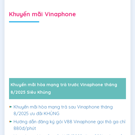
Khuyến mãi Vinaphone
Khuyến mãi hòa mạng trả trước Vinaphone tháng
8/2025 Siêu Khủng
Khuyến mãi hòa mạng trả sau Vinaphone tháng
8/2025 ưu đãi KHỦNG
Hướng dẫn đăng ký gói V88 Vinaphone gọi thả ga chỉ
880đ/phút