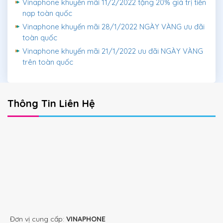
Vinaphone khuyến mãi 11/2/2022 tặng 20% giá trị tiền
nạp toàn quốc
Vinaphone khuyến mãi 28/1/2022 NGÀY VÀNG ưu đãi
toàn quốc
Vinaphone khuyến mãi 21/1/2022 ưu đãi NGÀY VÀNG
trên toàn quốc
Thông Tin Liên Hệ
Đơn vị cung cấp:
VINAPHONE