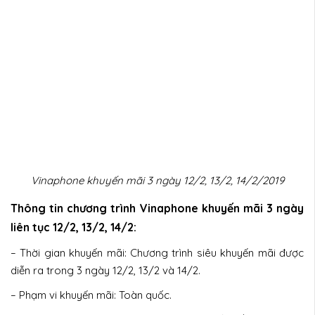
Vinaphone khuyến mãi 3 ngày 12/2, 13/2, 14/2/2019
Thông tin chương trình Vinaphone khuyến mãi 3 ngày
liên tục 12/2, 13/2, 14/2:
– Thời gian khuyến mãi: Chương trình siêu khuyến mãi được
diễn ra trong 3 ngày 12/2, 13/2 và 14/2.
– Phạm vi khuyến mãi: Toàn quốc.