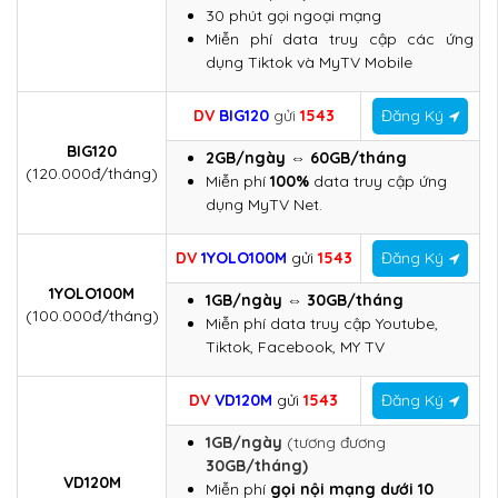
30 phút gọi ngoại mạng
Miễn phí data truy cập các ứng
dụng Tiktok và MyTV Mobile
DV
BIG120
gử
i
1543
Đăng Ký
BIG120
2GB/ngày ⇔ 60GB/tháng
(120.000đ/tháng)
Miễn phí
100%
data truy cập ứng
dụng MyTV Net.
DV
1YOLO100M
gửi
1543
Đăng Ký
1YOLO100M
1GB/ngày ⇔ 30GB/tháng
(100.000đ/tháng)
Miễn phí data truy cập Youtube,
Tiktok, Facebook, MY TV
DV
VD120M
gửi
1543
Đăng Ký
1GB/ngày
(tương đương
30GB/tháng)
VD120M
Miễn phí
gọi nội mạng dưới 10