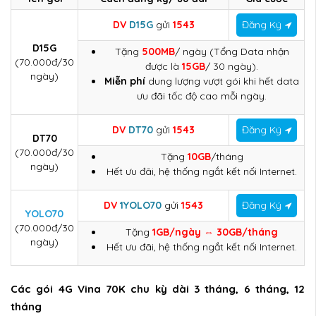
DV
D15G
gửi
1543
Đăng Ký
D15G
Tặng
500MB
/ ngày (Tổng Data nhận
(70.000đ/30
được là
15GB
/ 30 ngày).
ngày)
Miễn phí
dung lượng vượt gói khi hết data
ưu đãi tốc độ cao mỗi ngày.
DV
DT70
gửi
1543
Đăng Ký
DT70
(70.000đ/30
Tặng
10GB
/tháng
ngày)
Hết ưu đãi, hệ thống ngắt kết nối Internet.
DV
1YOLO70
gửi
1543
Đăng Ký
YOLO70
(70.000đ/30
Tặng
1GB/ngày ⇔
30GB/tháng
ngày)
Hết ưu đãi, hệ thống ngắt kết nối Internet.
Các gói 4G Vina 70K chu kỳ dài 3 tháng, 6 tháng, 12
tháng