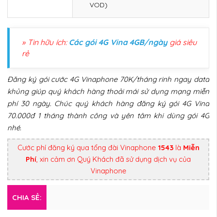
VOD)
» Tin hữu ích:
Các gói 4G Vina 4GB/ngày
giá siêu
rẻ
Đăng ký gói cước 4G Vinaphone 70K/tháng rinh ngay data
khủng giúp quý khách hàng thoải mái sử dụng mạng miễn
phí 30 ngày. Chúc quý khách hàng đăng ký gói 4G Vina
70.000đ 1 tháng thành công và yên tâm khi dùng gói 4G
nhé.
Cước phí đăng ký qua tổng đài Vinaphone
1543
là
Miễn
Phí
, xin cảm ơn Quý Khách đã sử dụng dịch vụ của
Vinaphone
CHIA SẺ: