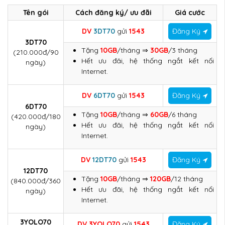
Tên gói
Cách đăng ký/ ưu đãi
Giá cước
DV
3DT70
gửi
1543
Đăng Ký
3DT70
Tặng
10GB
/tháng ⇒
30GB
/3 tháng
(210.000đ/90
Hết ưu đãi, hệ thống ngắt kết nối
ngày)
Internet.
DV
6DT70
gửi
1543
Đăng Ký
6DT70
Tặng
10GB
/tháng ⇒
60GB
/6 tháng
(420.000đ/180
Hết ưu đãi, hệ thống ngắt kết nối
ngày)
Internet.
DV
12DT70
gửi
1543
Đăng Ký
12DT70
Tặng
10GB
/tháng ⇒
120GB
/12 tháng
(840.000đ/360
Hết ưu đãi, hệ thống ngắt kết nối
ngày)
Internet.
3YOLO70
DV 3YOLO70
gửi
1543
Đăng Ký