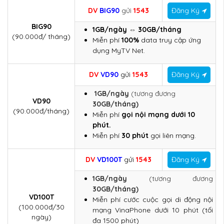
DV
BIG90
g
ửi
1543
Đăng Ký
BIG90
1GB/ngày ⇔ 30GB/tháng
(90.000đ/ tháng)
Miễn phí
100%
data truy cập ứng
dụng MyTV Net.
DV
VD90
gửi
1543
Đăng Ký
1GB/ngày
(tương đương
VD90
30GB/tháng)
(90.000đ/tháng)
Miễn phí
gọi nội mạng dưới 10
phút.
Miễn phí
30 phút
gọi liên mạng.
DV
VD100T
gửi
1543
Đăng Ký
1GB/ngày
(tương đương
30GB/tháng)
VD100T
Miễn phí cước cuộc gọi di động nội
(100.000đ/30
mạng VinaPhone dưới 10 phút (tối
ngày)
đa 1500 phút)