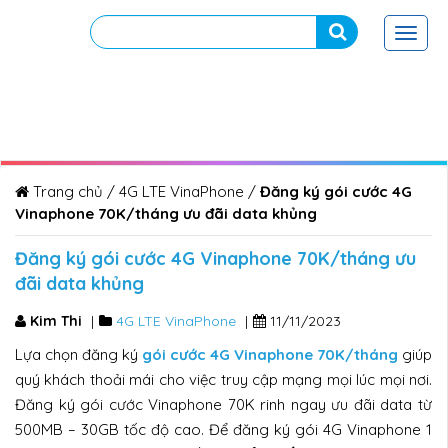
Toggl
navig
Trang chủ
/
4G LTE VinaPhone
/
Đăng ký gói cước 4G
Vinaphone 70K/tháng ưu đãi data khủng
Đăng ký gói cước 4G Vinaphone 70K/tháng ưu
đãi data khủng
Kim Thi
|
4G LTE VinaPhone
|
11/11/2023
Lựa chọn đăng ký
gói cước 4G Vinaphone 70K/tháng
giúp
quý khách thoải mái cho việc truy cập mạng mọi lúc mọi nơi.
Đăng ký gói cước Vinaphone 70K rinh ngay ưu đãi data từ
500MB – 30GB tốc độ cao. Để đăng ký gói 4G Vinaphone 1