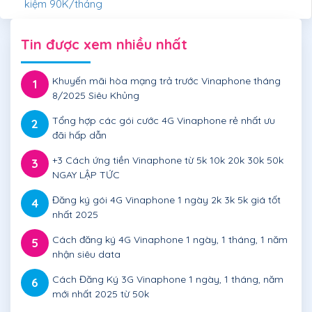
kiệm 90K/tháng
Tin được xem nhiều nhất
Khuyến mãi hòa mạng trả trước Vinaphone tháng
1
8/2025 Siêu Khủng
Tổng hợp các gói cước 4G Vinaphone rẻ nhất ưu
2
đãi hấp dẫn
+3 Cách ứng tiền Vinaphone từ 5k 10k 20k 30k 50k
3
NGAY LẬP TỨC
Đăng ký gói 4G Vinaphone 1 ngày 2k 3k 5k giá tốt
4
nhất 2025
Cách đăng ký 4G Vinaphone 1 ngày, 1 tháng, 1 năm
5
nhận siêu data
Cách Đăng Ký 3G Vinaphone 1 ngày, 1 tháng, năm
6
mới nhất 2025 từ 50k