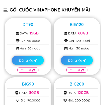
GÓI CƯỚC VINAPHONE KHUYẾN MÃI
DT90
BIG120
15GB
60GB
DATA:
DATA:
Giá:
90.000đ
Giá:
120.000đ
Hạn:
30 ngày
Hạn:
30 ngày
Đăng Ký
Đăng Ký
Chi Tiết
Chi Tiết
BIG90
BIG200
30GB
120GB
DATA:
DATA:
Giá:
90.000đ
Giá:
200.000Đ