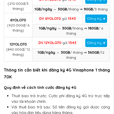
(210.000đ/3
tháng)
1GB/ngày ⇔ 30GB
/tháng ⇒
90GB
/3 tháng
DV 6YOLO70
gửi
1543
Đăng Ký
6YOLO70
(420.000đ/ 6
1GB/ngày ⇔ 30GB
/tháng ⇒
180GB
/ 6
tháng)
tháng
DV 12YOLO70
gửi
1543
Đăng Ký
12YOLO70
(840.000đ/ 12
1GB/ngày ⇔ 30GB
/ tháng ⇒
360GB
/12
tháng)
tháng
Thông tin cần biết khi đăng ký 4G Vinaphone 1 tháng
70K
Quy định về cách tính cước đăng ký 4G
Thuê bao trả trước: Cước phí đăng ký 4G trừ trực tiếp
vào tài khoản chính.
Với thuê bao trả sau: Số tiền đăng ký gói được cộng
vào hóa đơn tiêu dùng hàng tháng.