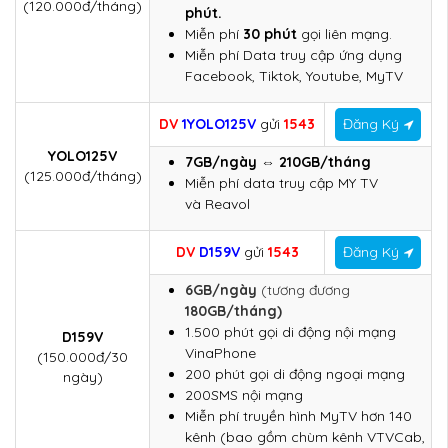
(120.000đ/tháng)
phút.
Miễn phí
30 phút
gọi liên mạng.
Miễn phí Data truy cập ứng dụng
Facebook, Tiktok, Youtube, MyTV
DV
1YOLO125V
gửi
1543
Đăng Ký
YOLO125V
7GB/ngày ⇔ 210GB/tháng
(125.000đ/tháng)
Miễn phí data truy cập MY TV
và Reavol
DV
D159V
gửi
1543
Đăng Ký
6GB/ngày
(tương đương
180GB/tháng)
1.500 phút gọi di động nội mạng
D159V
VinaPhone
(150.000đ/30
200 phút gọi di động ngoại mạng
ngày)
200SMS nội mạng
Miễn phí truyền hình MyTV hơn 140
kênh (bao gồm chùm kênh VTVCab,