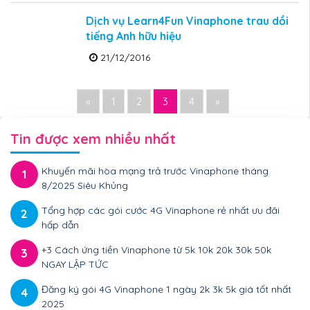
Dịch vụ Learn4Fun Vinaphone trau dồi
tiếng Anh hữu hiệu
21/12/2016
«
1
2
3
4
»
Tin được xem nhiều nhất
Khuyến mãi hòa mạng trả trước Vinaphone tháng
1
8/2025 Siêu Khủng
Tổng hợp các gói cước 4G Vinaphone rẻ nhất ưu đãi
2
hấp dẫn
+3 Cách ứng tiền Vinaphone từ 5k 10k 20k 30k 50k
3
NGAY LẬP TỨC
Đăng ký gói 4G Vinaphone 1 ngày 2k 3k 5k giá tốt nhất
4
2025