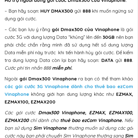
Hỗ trợ người dùng gói cước Dmax300 của Vinaphone:
– Bạn hãy soạn:
HUY DMAX300
gửi
888
khi muốn ngừng sử
dụng gói cước.
– Các bạn lưu ý rằng
gói Dmax300 của Vinaphone
là gói
cước 3G với dung lượng Data “khủng” lên đến
30GB
nên bạn
phải chắc chắn rằng mình đã sử dụng hết số dung lượng
Data miễn phí này trước khi tiến hành hủy gói cước. Để kiểm
tra dung lượng Data còn lại bạn hãy soạn:
DATA
gửi
888
.
Cước phí tin nhắn 888
miễn phí.
Ngoài
gói Dmax300 Vinaphone
ra bạn có thể tham khảo
các gói cước 3G Vinaphone dành cho thuê bao ezCom
Vinaphone
không giới hạn dung lượng khác như
EZMAX,
EZMAX100, EZMAX200
Các gói cước
Dmax300 Vinaphone, EZMAX, EZMAX100,
EZMAX200
chỉ dành cho
thuê bao ezCom Vinaphone.
Nếu
bạn sử dụng
Sim Vinaphone
thường muốn sử dụng các gói
cước này bạn phải chuyển Sim Vinaphone thường sang
Sim