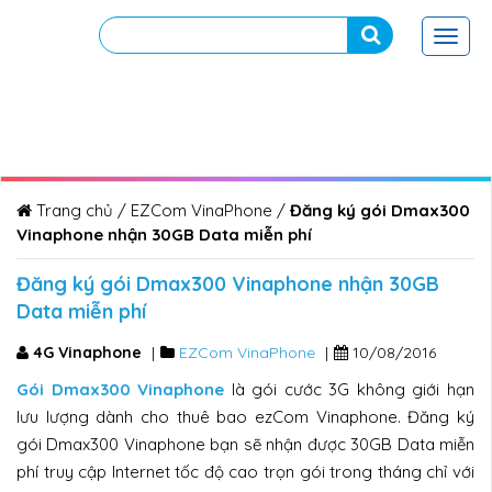
Toggl
navig
Trang chủ
/
EZCom VinaPhone
/
Đăng ký gói Dmax300
Vinaphone nhận 30GB Data miễn phí
Đăng ký gói Dmax300 Vinaphone nhận 30GB
Data miễn phí
4G Vinaphone
|
EZCom VinaPhone
|
10/08/2016
Gói Dmax300 Vinaphone
là gói cước 3G không giới hạn
lưu lượng dành cho thuê bao ezCom Vinaphone. Đăng ký
gói Dmax300 Vinaphone bạn sẽ nhận được 30GB Data miễn
phí truy cập Internet tốc độ cao trọn gói trong tháng chỉ với