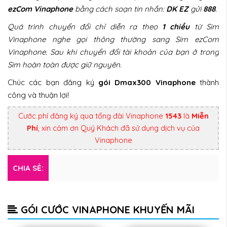
ezCom Vinaphone
bằng cách soạn tin nhắn:
DK EZ
gửi
888
.
Quá trình chuyển đổi chỉ diễn ra theo
1 chiều
từ Sim
Vinaphone nghe gọi thông thường sang Sim ezCom
Vinaphone. Sau khi chuyển đổi tài khoản của bạn ở trong
Sim hoàn toàn được giữ nguyên.
Chúc các bạn đăng ký
gói Dmax300 Vinaphone
thành
công và thuận lợi!
Cước phí đăng ký qua tổng đài Vinaphone
1543
là
Miễn
Phí
, xin cảm ơn Quý Khách đã sử dụng dịch vụ của
Vinaphone
CHIA SẺ:
GÓI CƯỚC VINAPHONE KHUYẾN MÃI