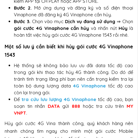
kiếm APP tại CH PLAY hoặc APP STORE.
Bước 2.
Mở ứng dụng và đăng ký và số điện thoại
Vinaphone đã đăng ký 4G Vinaphone cần hủy.
Bước 3.
Chọn vào mục
Dịch vụ đang sử dụng
⇒ Chọn
gói cước 4G Vinaphone cần hủy
và nhấn nút
Hủy
là
hoàn tất việc hủy gói cước 4G Vinaphone 1543 rồi nhé.
Một số lưu ý cần biết khi hủy gói cước 4G Vinaphone
1543
Hệ thống sẽ không bảo lưu ưu đãi data tốc độ cao
trong gói khi thao tác hủy 4G thành công. Do đó để
tránh tình trạng lãng phí bạn nên cẩn trọng kiểm tra lại
toàn bộ dung lượng data
4G Vinaphone
tốc độ cao
còn lại trong gói.
Để
tra cứu lưu lượng 4G Vinaphone
tốc độ cao, bạn
soạn tin nhắn
DATA
gửi
888
hoặc tra cứu trên
MY
VNPT
.
Hủy gói cước 4G Vina thành công, quý khách hàng nên
nhanh chóng tìm ngay cho mình một gói cước Mobile