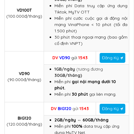
Miễn phí Data truy cập ứng dụng
VD100T
Tiktok, MyTV OTT
(100.000đ/tháng)
Miễn phí cước cuộc gọi di động nội
mạng VinaPhone < 10 phút (tối đa
1.500 phút)
30 phút thoại ngoại mạng (bao gồm
cố định VNPT)
DV
VD90
gửi
1543
Đăng Ký
1GB/ngày
(tương đương
VD90
30GB/tháng)
(90.000đ/tháng)
Miễn phí
gọi nội mạng dưới 10
phút.
Miễn phí
30 phút
gọi liên mạng.
DV
BIG120
gử
i
1543
Đăng Ký
BIG120
2GB/ngày ⇔ 60GB/tháng
(120.000đ/tháng)
Miễn phí
100%
data truy cập ứng
dụng MyTV Net.