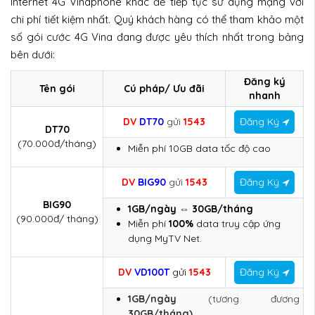
Internet 4G Vinaphone khác để tiếp tục sử dụng mạng với
chi phí tiết kiệm nhất. Quý khách hàng có thể tham khảo một
số gói cước 4G Vina đang được yêu thích nhất trong bảng
bên dưới:
Đăng ký
Tên gói
Cú pháp/ Ưu đãi
nhanh
DV
DT70
g
ửi
1543
Đăng Ký
DT70
(70.000đ/tháng)
Miễn phí 10GB data tốc độ cao
DV
BIG90
g
ửi
1543
Đăng Ký
BIG90
1GB/ngày ⇔ 30GB/tháng
(90.000đ/ tháng)
Miễn phí
100%
data truy cập ứng
dụng MyTV Net.
DV
VD100T
gửi
1543
Đăng Ký
1GB/ngày
(tương đương
30GB/tháng)