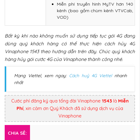
Miễn phí truyền hình MyTV hơn 140
kênh (bao gồm chùm kênh VTVCab,
VOD)
Bất kỳ khi nào không muốn sử dụng tiếp tục gói 4G đang
dùng quý khách hàng có thể thực hiện cách hủy 4G
Vinaphone 1543 theo hướng dẫn trên đây. Chúc quý khách
hàng hủy gói cước 4G của Vinaphone thành công nhé.
Mạng Viettel, xem ngay:
Cách huỷ 4G Viettel
nhanh
nhất
Cước phí đăng ký qua tổng đài Vinaphone
1543
là
Miễn
Phí
, xin cảm ơn Quý Khách đã sử dụng dịch vụ của
Vinaphone
CHIA SẺ: