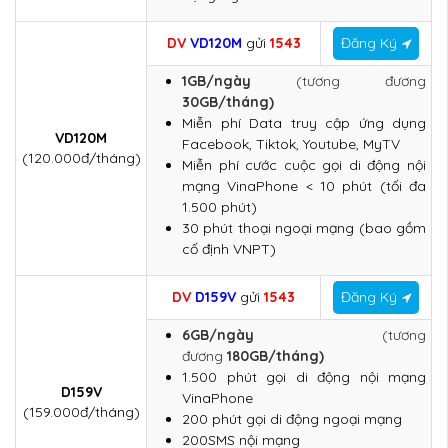
DV
VD120M
gửi
1543
Đăng Ký
1GB/ngày
(tương đương
30GB/tháng)
Miễn phí Data truy cập ứng dụng
VD120M
Facebook, Tiktok, Youtube, MyTV
(120.000đ/tháng)
Miễn phí cước cuộc gọi di động nội
mạng VinaPhone < 10 phút (tối đa
1.500 phút)
30 phút thoại ngoại mạng (bao gồm
cố định VNPT)
DV
D159V
gửi
1543
Đăng Ký
6GB/ngày
(tương
đương
180GB/tháng)
1.500 phút gọi di động nội mạng
D159V
VinaPhone
(159.000đ/tháng)
200 phút gọi di động ngoại mạng
200SMS nội mạng