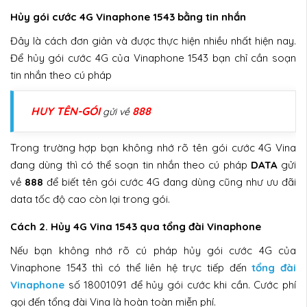
Hủy gói cước 4G Vinaphone 1543 bằng tin nhắn
Đây là cách đơn giản và được thực hiện nhiều nhất hiện nay.
Để hủy gói cước 4G của Vinaphone 1543 bạn chỉ cần soạn
tin nhắn theo cú pháp
HUY TÊN-GÓI
888
gửi về
Trong trường hợp bạn không nhớ rõ tên gói cước 4G Vina
đang dùng thì có thể soạn tin nhắn theo cú pháp
DATA
gửi
về
888
để biết tên gói cước 4G đang dùng cũng như ưu đãi
data tốc độ cao còn lại trong gói.
Cách 2. Hủy 4G Vina 1543 qua tổng đài Vinaphone
Nếu bạn không nhớ rõ cú pháp hủy gói cước 4G của
Vinaphone 1543 thì có thể liên hệ trực tiếp đến
tổng đài
Vinaphone
số 18001091 để hủy gói cước khi cần. Cước phí
gọi đến tổng đài Vina là hoàn toàn miễn phí.