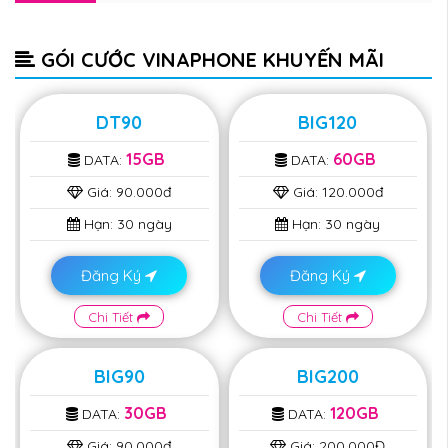
GÓI CƯỚC VINAPHONE KHUYẾN MÃI
DT90
BIG120
15GB
60GB
DATA:
DATA:
Giá:
90.000đ
Giá:
120.000đ
Hạn:
30 ngày
Hạn:
30 ngày
Đăng Ký
Đăng Ký
Chi Tiết
Chi Tiết
BIG90
BIG200
30GB
120GB
DATA:
DATA:
Giá:
90.000đ
Giá:
200.000Đ