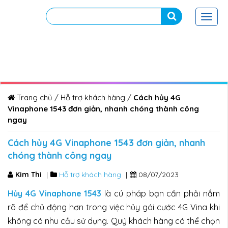
Toggl
navig
Trang chủ
/
Hỗ trợ khách hàng
/
Cách hủy 4G
Vinaphone 1543 đơn giản, nhanh chóng thành công
ngay
Cách hủy 4G Vinaphone 1543 đơn giản, nhanh
chóng thành công ngay
Kim Thi
|
Hỗ trợ khách hàng
|
08/07/2023
Hủy 4G Vinaphone 1543
là cú pháp bạn cần phải nắm
rõ để chủ động hơn trong việc hủy gói cước 4G Vina khi
không có nhu cầu sử dụng. Quý khách hàng có thể chọn