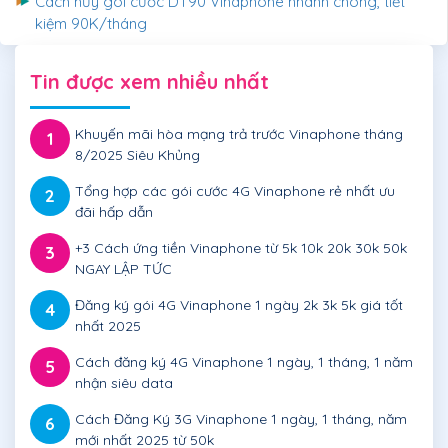
Cách hủy gói cước DT90 Vinaphone nhanh chóng, tiết
kiệm 90K/tháng
Tin được xem nhiều nhất
Khuyến mãi hòa mạng trả trước Vinaphone tháng
1
8/2025 Siêu Khủng
Tổng hợp các gói cước 4G Vinaphone rẻ nhất ưu
2
đãi hấp dẫn
+3 Cách ứng tiền Vinaphone từ 5k 10k 20k 30k 50k
3
NGAY LẬP TỨC
Đăng ký gói 4G Vinaphone 1 ngày 2k 3k 5k giá tốt
4
nhất 2025
Cách đăng ký 4G Vinaphone 1 ngày, 1 tháng, 1 năm
5
nhận siêu data
Cách Đăng Ký 3G Vinaphone 1 ngày, 1 tháng, năm
6
mới nhất 2025 từ 50k