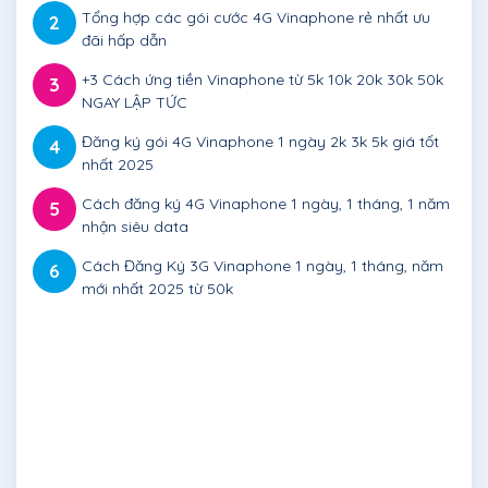
Tổng hợp các gói cước 4G Vinaphone rẻ nhất ưu
2
đãi hấp dẫn
+3 Cách ứng tiền Vinaphone từ 5k 10k 20k 30k 50k
3
NGAY LẬP TỨC
Đăng ký gói 4G Vinaphone 1 ngày 2k 3k 5k giá tốt
4
nhất 2025
Cách đăng ký 4G Vinaphone 1 ngày, 1 tháng, 1 năm
5
nhận siêu data
Cách Đăng Ký 3G Vinaphone 1 ngày, 1 tháng, năm
6
mới nhất 2025 từ 50k