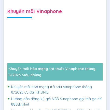
Khuyến mãi Vinaphone
Khuyến mãi hòa mạng trả trước Vinaphone tháng
8/2025 Siêu Khủng
Khuyến mãi hòa mạng trả sau Vinaphone tháng
8/2025 ưu đãi KHỦNG
Hướng dẫn đăng ký gói V88 Vinaphone gọi thả ga chỉ
880đ/phút