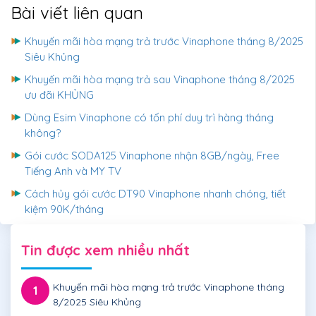
Bài viết liên quan
Khuyến mãi hòa mạng trả trước Vinaphone tháng 8/2025
Siêu Khủng
Khuyến mãi hòa mạng trả sau Vinaphone tháng 8/2025
ưu đãi KHỦNG
Dùng Esim Vinaphone có tốn phí duy trì hàng tháng
không?
Gói cước SODA125 Vinaphone nhận 8GB/ngày, Free
Tiếng Anh và MY TV
Cách hủy gói cước DT90 Vinaphone nhanh chóng, tiết
kiệm 90K/tháng
Tin được xem nhiều nhất
Khuyến mãi hòa mạng trả trước Vinaphone tháng
1
8/2025 Siêu Khủng