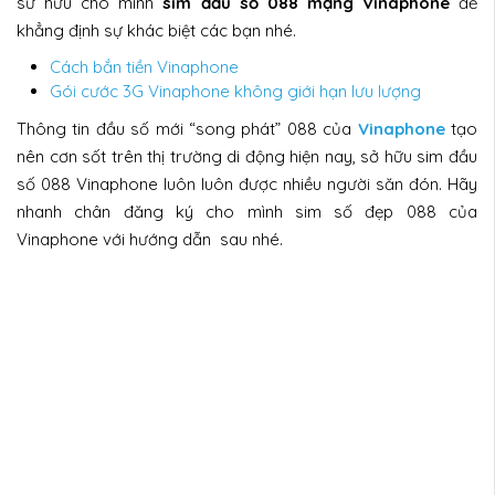
sử hữu cho mình
sim đầu số 088 mạng Vinaphone
để
khẳng định sự khác biệt các bạn nhé.
Cách bắn tiền Vinaphone
Gói cước 3G Vinaphone không giới hạn lưu lượng
Thông tin đầu số mới “song phát” 088 của
Vinaphone
tạo
nên cơn sốt trên thị trường di động hiện nay, sở hữu sim đầu
số 088 Vinaphone luôn luôn được nhiều người săn đón. Hãy
nhanh chân đăng ký cho mình sim số đẹp 088 của
Vinaphone với hướng dẫn sau nhé.